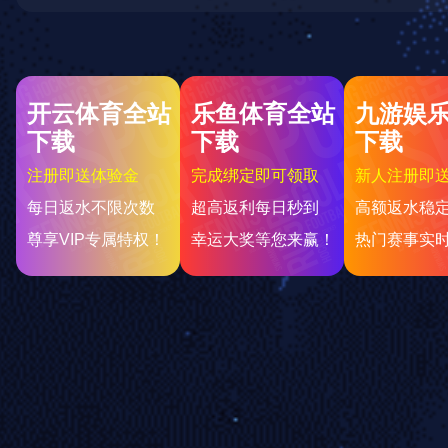
从战术角度来看，开场失球反映了球队在
判断失误。主帅对此表示愤怒，不仅是因
此外，作为一名主教练，他希望能够通过
高团队凝聚力和警觉性，从而促使每位球
2、扳平机会回顾
尽管开场遭遇了失利，但莱切队在随后的
这样的表现让人看到球队并非毫无希望，
具体来说，在比赛进行到一定阶段后，莱
因素，使得这个机会未能化为进球。这让
此外，在下半场的一段时间内，莱切队连
种拼搏精神无疑给教练组带来了信心，也