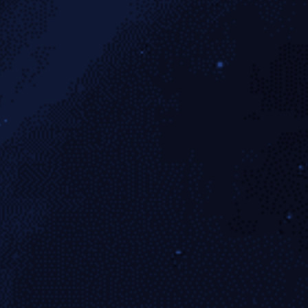
团队竞争力
业精神与团队竞争力的激发之...
达5582亿
国家足球队以其出色的表现吸引了众...
并称球队曾