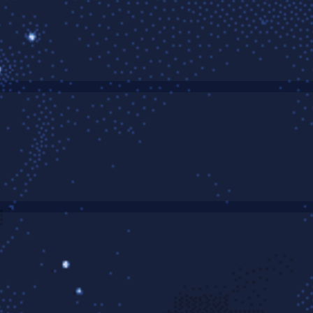
并称球队曾有机会扳平比分
失球的愤怒情绪，以及他对球队曾有机会扳平比分的看法。首先
关键时刻，尤其是那些可能改变结果的机会；接着，文章将深入
总结这一事件对球队士气和未来表现的潜在影响。整篇文章力求
，这不仅关乎比赛结果，更涉及到球队整体状态和心理建设。在
定，让主帅感到非常失望。