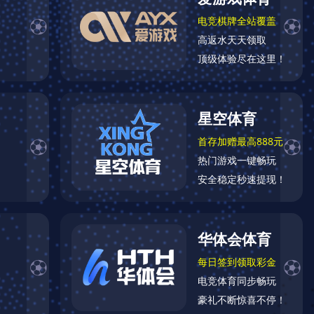
首页
/
体育焦点
，将分析主帅对于失球的反应，探讨其背后
分析莱切队在战术安排上的不足之处，以及
全面而深入地揭示这场比赛的各个方面，为
足球比赛中，首个进球往往能极大地影响球